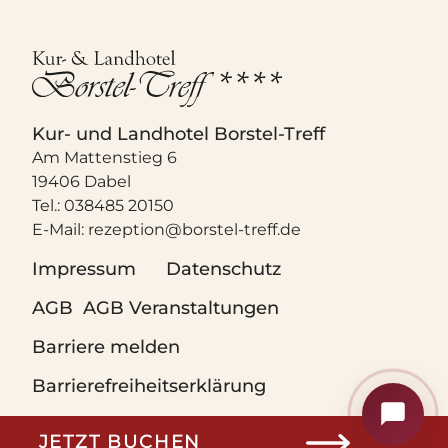
Kur- und Landhotel Borstel-Treff
Am Mattenstieg 6
19406 Dabel
Tel.: 038485 20150
Kur- und Landhotel Borstel-Treff
🌿
E-Mail:
rezeption@borstel-treff.de
Ihr digitaler Hotelassistent
Impressum
Datenschutz
AGB
AGB Veranstaltungen
Barriere melden
Barrierefreiheitserklärung
Konzept, Vermarktung, Design &
JETZT BUCHEN