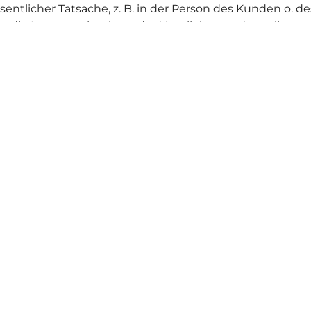
entlicher Tatsache, z. B. in der Person des Kunden o. 
s die Inanspruchnahme der Hotelleistung den reibungsl
 das dies dem Herrschafts- bzw. Organisationsbereich d
ktrittsrechts unverzüglich in Kenntnis zu setzen.
ein Anspruch des Kunden auf Schadenersatz.
ckgabe
stellung bestimmter Zimmer.
reise ab 15.00Uhr zur Verfügung. Der Kunde hat keine
otel spätestens um 10.00Uhr geräumt zur Verfügung zu
iche Nutzung des Zimmers bis 18.00Uhr 50% des vollen L
nachzuweisen, dass diesem kein oder ein wesentlich nie
e gesetzlichen Bestimmungen.