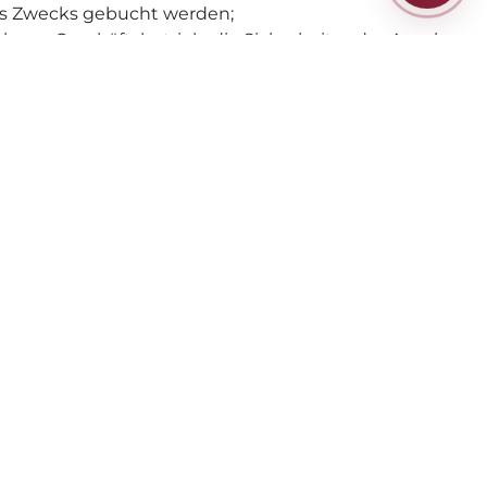
des Zwecks gebucht werden;
osen Geschäftsbetrieb, die Sicherheit o. das Ansehen
es Hotels zuzurechnen ist.
n Anspruch auf frühere Bereitstellung.
 stellen. Danach kann das Hotel über den ihm
ogiepreises (Listenpreises) in Rechnung stellen, ab
driger Schaden entstanden ist.