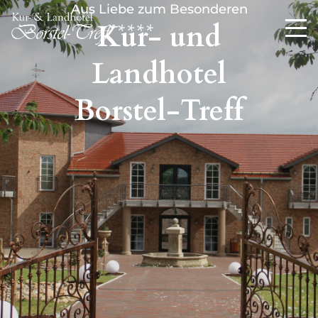
Aus Liebe zum Besonderen
Kur- und
Landhotel
Borstel-Treff