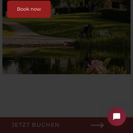
Book now
Kur- und Landhotel Borstel-Treff
🌿
Ihr digitaler Hotelassistent
JETZT BUCHEN